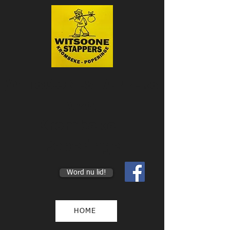
WITSOONESTAPPERS
vzw
Krombeke -
Poperinge
Word nu lid!
HOME