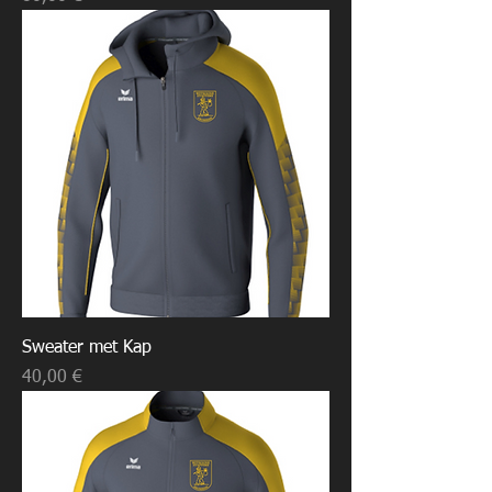
Sweater met Kap
Prijs
40,00 €