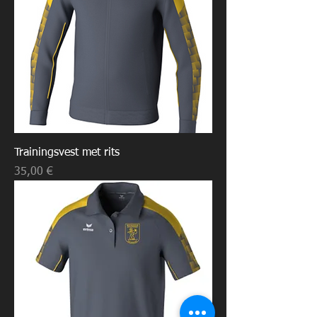
Trainingsvest met rits
Prijs
35,00 €