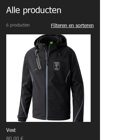
Alle producten
6 producten
Filteren en sorteren
Vest
Prijs
80,00 €