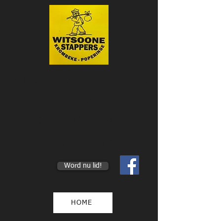
WITSOONESTAPPERS
vzw
Krombeke -
Poperinge
Word nu lid!
HOME